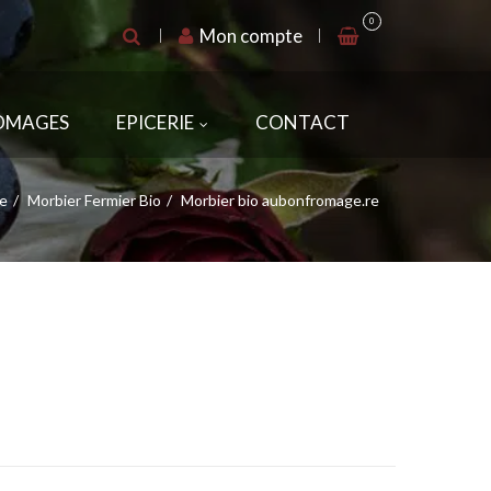
0
Mon compte
ROMAGES
EPICERIE
CONTACT
e
Morbier Fermier Bio
Morbier bio aubonfromage.re