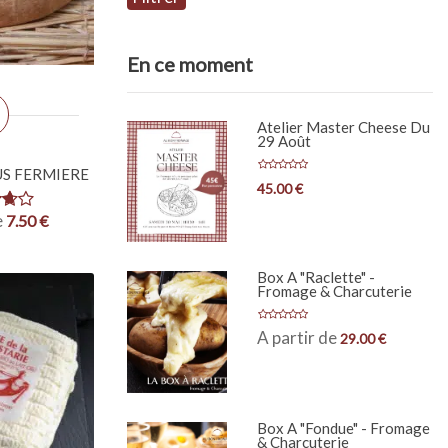
min
max
En ce moment
Atelier Master Cheese Du
29 Août
S FERMIERE
45.00
€
e
7.50
€
Box À "Raclette" -
Fromage & Charcuterie
A partir de
29.00
€
Box À "Fondue" - Fromage
& Charcuterie