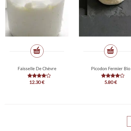
Faisselle De Chèvre
Picodon Fermier Bio
12.30
€
5.80
€