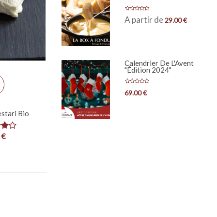
A partir de
29.00
€
Calendrier De L'Avent
"édition 2024"
69.00
€
stari Bio
0
€