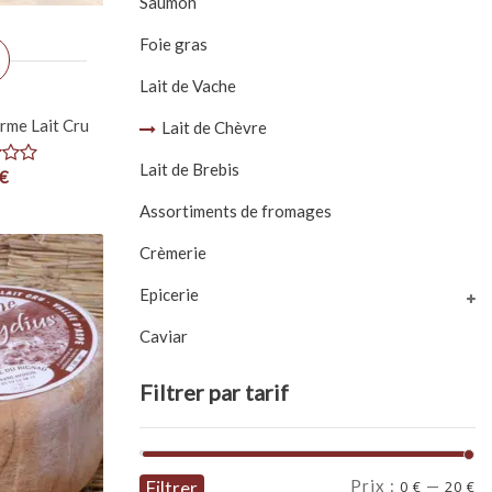
Saumon
Foie gras
Lait de Vache
rme Lait Cru
Lait de Chèvre
Lait de Brebis
€
Assortiments de fromages
Crèmerie
Epicerie
Caviar
Filtrer par tarif
Prix
Prix
Prix :
—
Filtrer
0 €
20 €