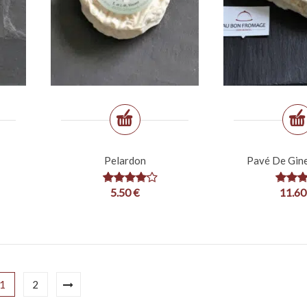
Pelardon
Pavé De Gine
5.50
€
11.6
1
2