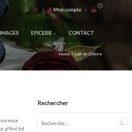
0
Mon compte
ROMAGES
EPICERIE
CONTACT
Home
Lait de Chèvre
Rechercher
igoureuse
 affiné tel