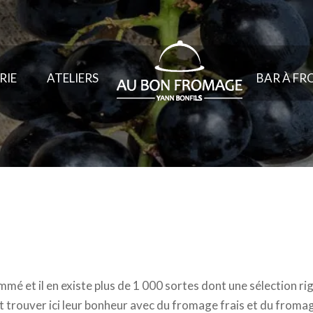
RIE
ATELIERS
BAR À F
mmé et il en existe plus de 1 000 sortes dont une sélection r
trouver ici leur bonheur avec du fromage frais et du fromage