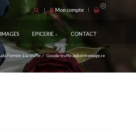
0
Mon compte
ROMAGES
EPICERIE
CONTACT
da Fermier à la truffe
Gouda-truffe aubonfromage.re