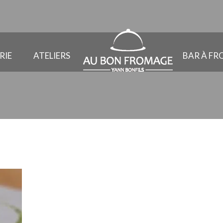
RIE
ATELIERS
BAR À F