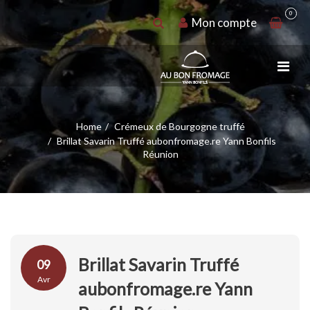
0
Mon compte
Home
Crémeux de Bourgogne truffé
Brillat Savarin Truffé aubonfromage.re Yann Bonfils
Réunion
Brillat Savarin Truffé
09
Avr
aubonfromage.re Yann