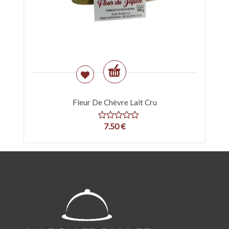
Fleur De Chèvre Lait Cru
7.50
€
Au Bon Fromage