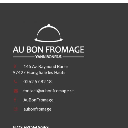
Au Bon Fromage
145 Av. Raymond Barre
97427 Étang Salé les Hauts
0262 57 82 18
contact@aubonfromage.re
AuBonFromage
aubonfromage
NOS FROMAGES