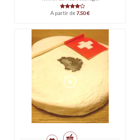
A partir de
7.50
€