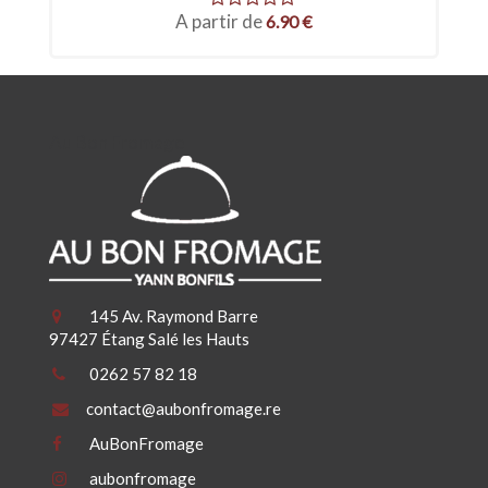
A partir de
6.90
€
Au Bon Fromage
145 Av. Raymond Barre
97427 Étang Salé les Hauts
0262 57 82 18
contact@aubonfromage.re
AuBonFromage
aubonfromage