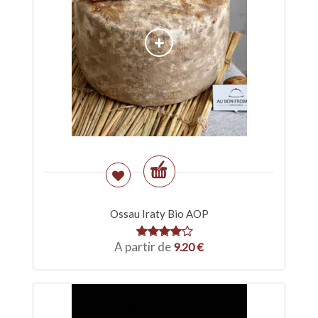
Ossau Iraty Bio AOP
A partir de
9.20
€